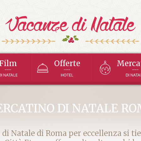
Film
Offerte
Merca
---
---
---
DI NATALE
HOTEL
DI NATA
RCATINO DI NATALE R
 di Natale di Roma per eccellenza si ti