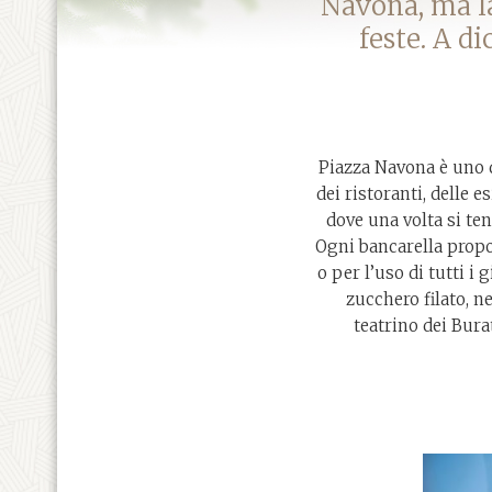
Navona, ma la 
feste. A di
Piazza Navona è uno de
dei ristoranti, delle e
dove una volta si te
Ogni bancarella propon
o per l’uso di tutti i
zucchero filato, ne
teatrino dei Burat