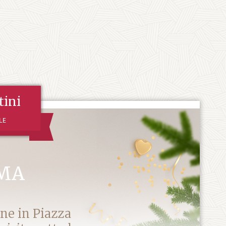
tini
LE
OMA
ene in Piazza