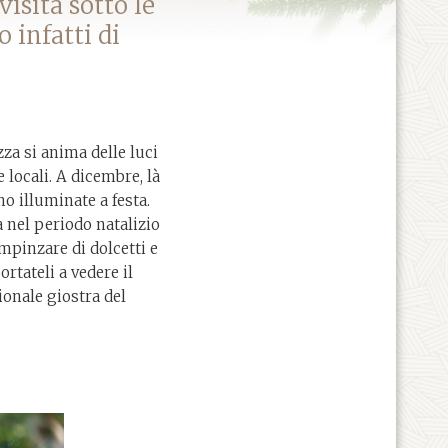
visita sotto le
o infatti di
zza si anima delle luci
e locali. A dicembre, là
o illuminate a festa.
a nel periodo natalizio
impinzare di dolcetti e
ortateli a vedere il
ionale giostra del