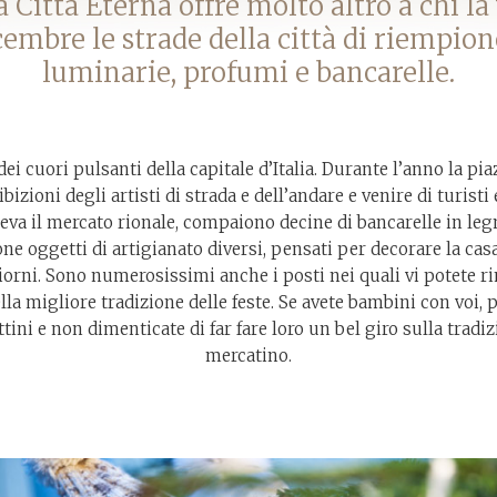
Città Eterna offre molto altro a chi la 
cembre le strade della città di riempion
luminarie, profumi e bancarelle.
i cuori pulsanti della capitale d’Italia. Durante l’anno la pia
sibizioni degli artisti di strada e dell’andare e venire di turisti 
neva il mercato rionale, compaiono decine di bancarelle in legn
e oggetti di artigianato diversi, pensati per decorare la cas
 giorni. Sono numerosissimi anche i posti nei quali vi potete r
lla migliore tradizione delle feste. Se avete bambini con voi, p
tini e non dimenticate di far fare loro un bel giro sulla tradiz
mercatino.