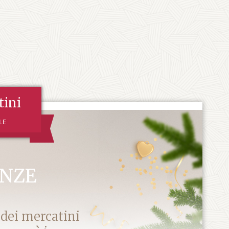
tini
LE
ENZE
 dei mercatini