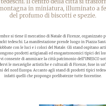
 tedeschi. Il centro della città si trasfo
 montagna in miniatura, illuminato a f
del profumo di biscotti e spezie.
mbre si tiene il mercatino di Natale di Firenze, organizzato per
rkt tedeschi. La manifestazione prende luogo in Piazza Sant
obbate con le luci e i colori del Natale. Gli stand ospitano ar
ongono prodotti artigianali ed enogastronomici tipici dei loro
 vi consente di ammirare la città patrimonio dell’UNESCO sott
rvi le meraviglie artistiche e culturali di Firenze, fuse in un
ni del nord Europa. Accanto agli stand di prodotti tipici tedes
infatti quelli che propongo prelibatezze tutte fiorentine.