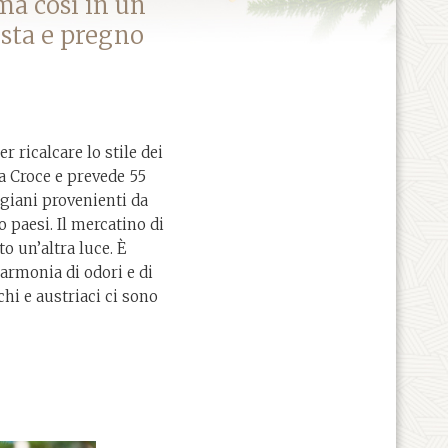
rma così in un
esta e pregno
 ricalcare lo stile dei
a Croce e prevede 55
tigiani provenienti da
 paesi. Il mercatino di
o un’altra luce. È
’armonia di odori e di
chi e austriaci ci sono