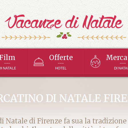
Film
Offerte
Merca
---
---
---
DI NATALE
HOTEL
DI NATA
CATINO DI NATALE FIR
di Natale di Firenze fa sua la tradizione