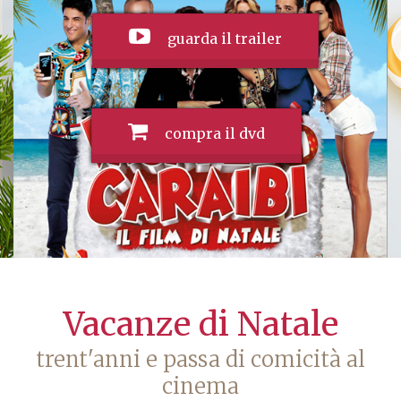
guarda il trailer
compra il dvd
Vacanze di Natale
trent'anni e passa di comicità al
cinema